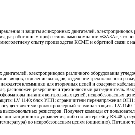
правления и защиты асинхронных двигателей, электроприводов
, разработанным профессионалами компании «ФАЗА», что позвол
ря многолетнему опыту производства КСМП и обратной связи с
х двигателей, электроприводов различного оборудования углед
ние вводов, отделение выводов, отделение трехполюсного разъе
находятся клеммники для вторичных цепей и содержит кабельны
теля, расположен реверсивный трехполюсный разъединитель. Ва
ансформаторы питания контрольных цепей, искробезопасных цеп
защиты LV-1140; блок УПП; ограничители перенапряжения ОПН;
осуществляет микроконтроллерный терминал защиты LV-1140. Т
а высоковольтных резисторов. Получает команды от пользовател
та дистанционного управления, либо по интерфейсу RS-485; ос
емпература) по искробезопасным цепям (опционно). Питание те