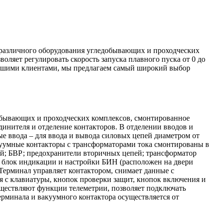
 различного оборудования угледобывающих и проходческих
яет регулировать скорость запуска плавного пуска от 0 до
 нашими клиентами, мы предлагаем самый широкий выбор
обывающих и проходческих комплексов, смонтированное
динителя и отделение контакторов. В отделении вводов и
е ввода – для ввода и вывода силовых цепей диаметром от
куумные контакторы с трансформаторами тока смонтированы в
ей; БВР; предохранители вторичных цепей; трансформатор
 блок индикации и настройки БИН (расположен на двери
ерминал управляет контактором, снимает данные с
я с клавиатуры, кнопок проверки защит, кнопок включения и
уществляют функции телеметрии, позволяет подключать
рминала и вакуумного контактора осуществляется от