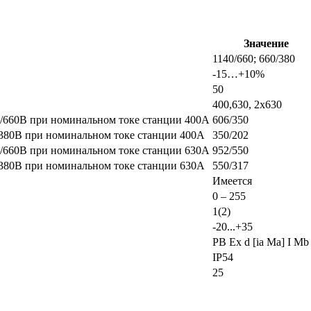
Значение
1140/660; 660/380
-15…+10%
50
400,630, 2х630
/660В при номинальном токе станции 400А
606/350
380В при номинальном токе станции 400А
350/202
/660В при номинальном токе станции 630А
952/550
380В при номинальном токе станции 630А
550/317
Имеется
0 – 255
1(2)
-20...+35
РВ Ех d [ia Ma] I Mb
IР54
25